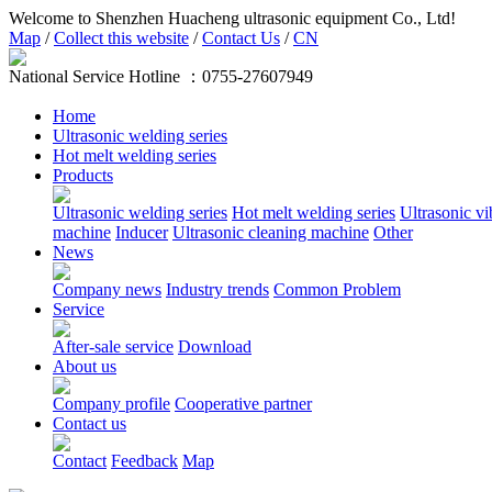
Welcome to Shenzhen Huacheng ultrasonic equipment Co., Ltd!
Map
/
Collect this website
/
Contact Us
/
CN
National Service Hotline ：
0755-27607949
Home
Ultrasonic welding series
Hot melt welding series
Products
Ultrasonic welding series
Hot melt welding series
Ultrasonic vi
machine
Inducer
Ultrasonic cleaning machine
Other
News
Company news
Industry trends
Common Problem
Service
After-sale service
Download
About us
Company profile
Cooperative partner
Contact us
Contact
Feedback
Map