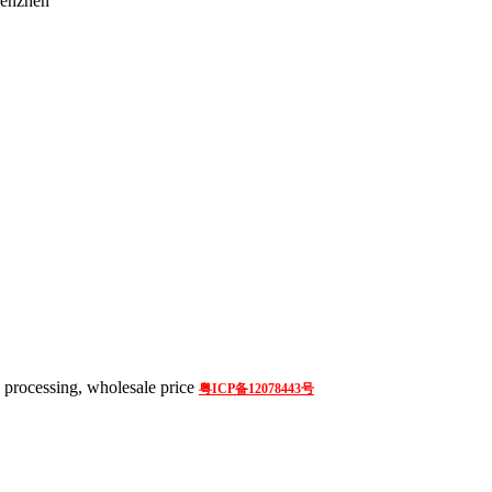
henzhen
processing, wholesale price
粤ICP备12078443号