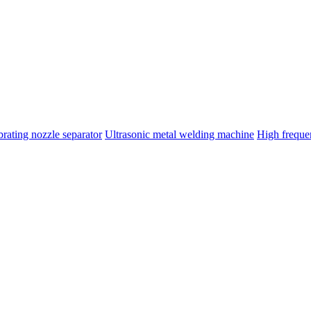
brating nozzle separator
Ultrasonic metal welding machine
High frequ