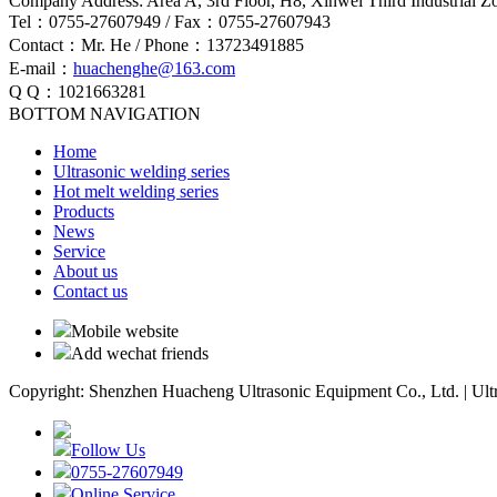
Company Address: Area A, 3rd Floor, H8, Xinwei Third Industrial 
Tel：0755-27607949 / Fax：0755-27607943
Contact：Mr. He / Phone：13723491885
E-mail：
huachenghe@163.com
Q Q：1021663281
BOTTOM NAVIGATION
Home
Ultrasonic welding series
Hot melt welding series
Products
News
Service
About us
Contact us
Mobile website
Add wechat friends
Copyright: Shenzhen Huacheng Ultrasonic Equipment Co., Ltd. | Ult
Follow Us
0755-27607949
Online Service