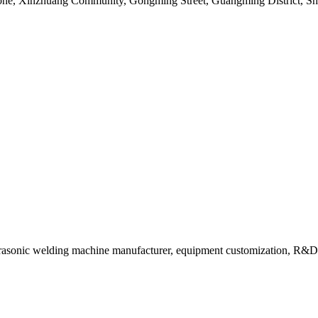
Zone, Xinzhuang Community, Gongming Street, Guangming District, S
rasonic welding machine manufacturer, equipment customization, R&D 