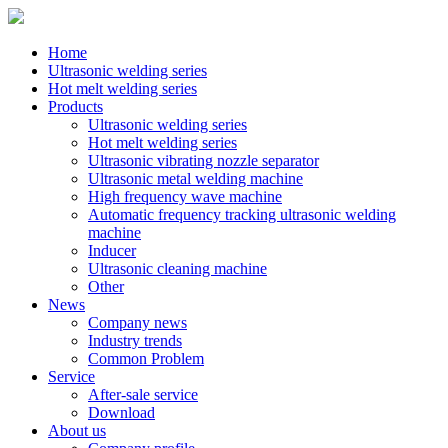
Home
Ultrasonic welding series
Hot melt welding series
Products
Ultrasonic welding series
Hot melt welding series
Ultrasonic vibrating nozzle separator
Ultrasonic metal welding machine
High frequency wave machine
Automatic frequency tracking ultrasonic welding
machine
Inducer
Ultrasonic cleaning machine
Other
News
Company news
Industry trends
Common Problem
Service
After-sale service
Download
About us