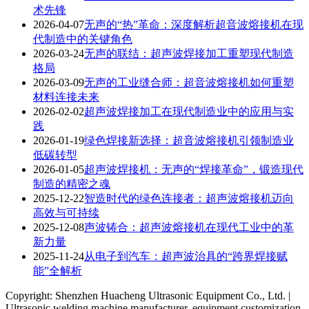
术先锋
2026-04-07
无声的“热”革命：深度解析超音波熔接机在现
代制造中的关键角色
2026-03-24
无声的联结：超声波焊接加工重塑现代制造
格局
2026-03-09
无声的工业缝合师：超音波熔接机如何重塑
材料连接未来
2026-02-02
超声波焊接加工在现代制造业中的应用与实
践
2026-01-19
绿色焊接新选择：超音波熔接机引领制造业
低碳转型
2026-01-05
超声波焊接机：无声的“焊接革命”，锻造现代
制造的精密之魂
2025-12-22
智造时代的绿色连接者：超声波熔接机迈向
高效与可持续
2025-12-08
声波铸合：超声波熔接机在现代工业中的革
新力量
2025-11-24
从电子到汽车：超声波治具的“跨界焊接赋
能”全解析
Copyright: Shenzhen Huacheng Ultrasonic Equipment Co., Ltd. |
Ultrasonic welding machine manufacturer, equipment customization,