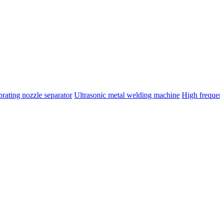
brating nozzle separator
Ultrasonic metal welding machine
High frequ