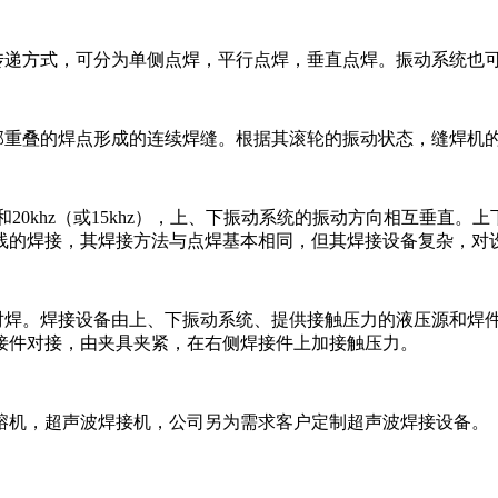
的传递方式，可分为单侧点焊，平行点焊，垂直点焊。振动系统也
局部重叠的焊点形成的连续焊缝。根据其滚轮的振动状态，缝焊机
和20khz（或15khz），上、下振动系统的振动方向相互垂直。
线的焊接，其焊接方法与点焊基本相同，但其焊接设备复杂，对
属对焊。焊接设备由上、下振动系统、提供接触压力的液压源和焊
接件对接，由夹具夹紧，在右侧焊接件上加接触压力。
熔机，超声波焊接机，公司另为需求客户定制超声波焊接设备。