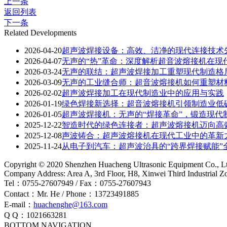
上一条
返回列表
下一条
Related Developments
2026-04-20
超声波焊接设备：高效、洁净的现代连接技术
2026-04-07
无声的“热”革命：深度解析超音波熔接机在现
2026-03-24
无声的联结：超声波焊接加工重塑现代制造格
2026-03-09
无声的工业缝合师：超音波熔接机如何重塑材
2026-02-02
超声波焊接加工在现代制造业中的应用与实践
2026-01-19
绿色焊接新选择：超音波熔接机引领制造业低
2026-01-05
超声波焊接机：无声的“焊接革命”，锻造现代
2025-12-22
智造时代的绿色连接者：超声波熔接机迈向高
2025-12-08
声波铸合：超声波熔接机在现代工业中的革新
2025-11-24
从电子到汽车：超声波治具的“跨界焊接赋能”
Copyright © 2020 Shenzhen Huacheng Ultrasonic Equipment Co., L
Company Address: Area A, 3rd Floor, H8, Xinwei Third Industrial 
Tel：0755-27607949 / Fax：0755-27607943
Contact：Mr. He / Phone：13723491885
E-mail：
huachenghe@163.com
Q Q：1021663281
BOTTOM NAVIGATION