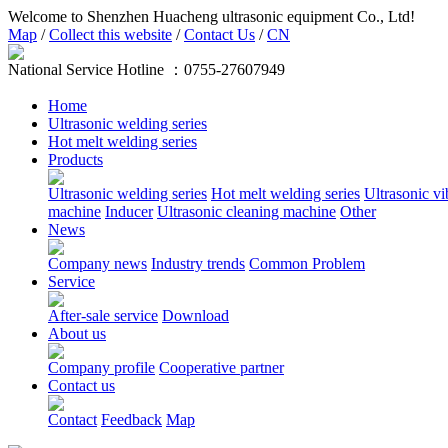
Welcome to Shenzhen Huacheng ultrasonic equipment Co., Ltd!
Map
/
Collect this website
/
Contact Us
/
CN
National Service Hotline ：
0755-27607949
Home
Ultrasonic welding series
Hot melt welding series
Products
Ultrasonic welding series
Hot melt welding series
Ultrasonic vi
machine
Inducer
Ultrasonic cleaning machine
Other
News
Company news
Industry trends
Common Problem
Service
After-sale service
Download
About us
Company profile
Cooperative partner
Contact us
Contact
Feedback
Map