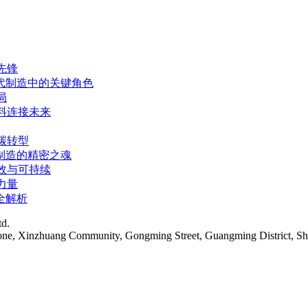
先锋
代制造中的关键角色
局
料连接未来
碳转型
制造的精密之魂
效与可持续
力量
全解析
td.
Zone, Xinzhuang Community, Gongming Street, Guangming District, S