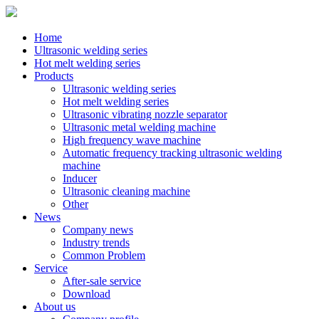
Home
Ultrasonic welding series
Hot melt welding series
Products
Ultrasonic welding series
Hot melt welding series
Ultrasonic vibrating nozzle separator
Ultrasonic metal welding machine
High frequency wave machine
Automatic frequency tracking ultrasonic welding
machine
Inducer
Ultrasonic cleaning machine
Other
News
Company news
Industry trends
Common Problem
Service
After-sale service
Download
About us