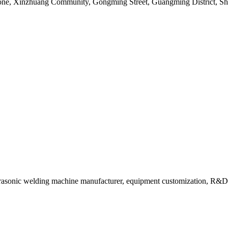
Zone, Xinzhuang Community, Gongming Street, Guangming District, S
rasonic welding machine manufacturer, equipment customization, R&D 