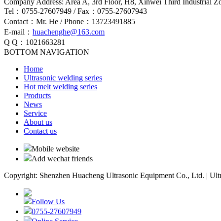
Company Address: Area A, 3rd Floor, H8, Xinwei Third Industrial 
Tel：0755-27607949 / Fax：0755-27607943
Contact：Mr. He / Phone：13723491885
E-mail：
huachenghe@163.com
Q Q：1021663281
BOTTOM NAVIGATION
Home
Ultrasonic welding series
Hot melt welding series
Products
News
Service
About us
Contact us
Mobile website
Add wechat friends
Copyright: Shenzhen Huacheng Ultrasonic Equipment Co., Ltd. | Ult
Follow Us
0755-27607949