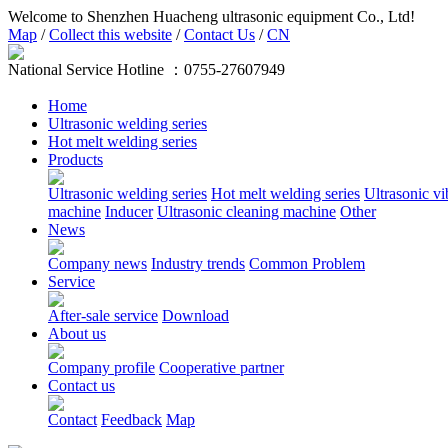
Welcome to Shenzhen Huacheng ultrasonic equipment Co., Ltd!
Map
/
Collect this website
/
Contact Us
/
CN
National Service Hotline ：
0755-27607949
Home
Ultrasonic welding series
Hot melt welding series
Products
Ultrasonic welding series
Hot melt welding series
Ultrasonic vi
machine
Inducer
Ultrasonic cleaning machine
Other
News
Company news
Industry trends
Common Problem
Service
After-sale service
Download
About us
Company profile
Cooperative partner
Contact us
Contact
Feedback
Map