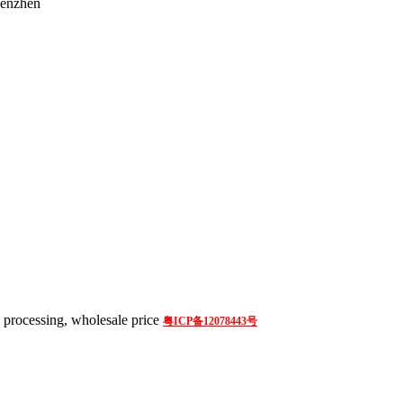
henzhen
processing, wholesale price
粤ICP备12078443号