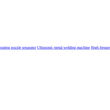
brating nozzle separator
Ultrasonic metal welding machine
High frequ