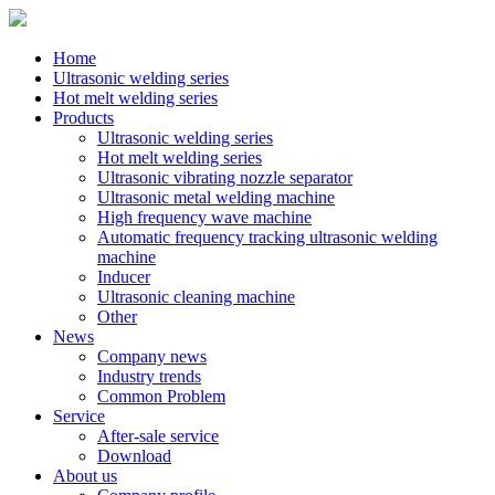
Home
Ultrasonic welding series
Hot melt welding series
Products
Ultrasonic welding series
Hot melt welding series
Ultrasonic vibrating nozzle separator
Ultrasonic metal welding machine
High frequency wave machine
Automatic frequency tracking ultrasonic welding
machine
Inducer
Ultrasonic cleaning machine
Other
News
Company news
Industry trends
Common Problem
Service
After-sale service
Download
About us