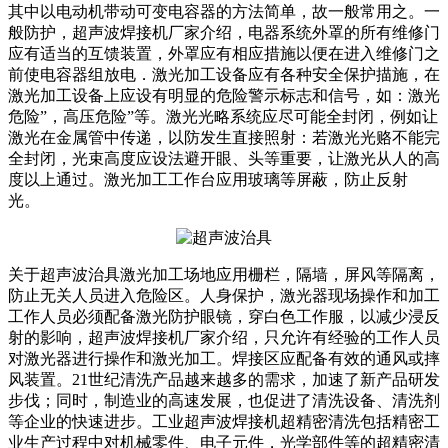
其中以电动机带动可变电容器的方法简单，故一般常用之。一
般防护，超声波焊接机厂家介绍，电器系统外罩的所有维修门
应有适当的互馈装置，外罩应有相应措施以便在进入维修门之
前使电容器组放电．激光加工设备应有各种安全保护描施，在
激光加工设备上应设有明显的危险警示标志和信号，如：激光
危险”，高压危险”等。激光光略系统应尽可能全封闭，例如让
激光在金属管中传递，以防发生直接照射：若激光光赂不能完
全封闭，光束高度应设法避开眼、头等重要，让激光从人的高
度以上通过。激光加工工作台应用玻璃等屏蔽，防止反射
光。
关于超声波治具激光加工场地应用栅栏，隔墙，屏风等隔离，
防止无关人员进入危险区。人身保护，激光器现场操作和加工
工作人员必须配备激光防护眼镜，穿白色工作服，以减少浸反
射的影响，超声波焊接机厂家介绍，只允许有经验的工作人员
对激光器进行操作和激光加工。焊接区应配备有效的通风或摔
风装置。21世纪清洗产品越来越多的需求，加速了新产品研发
步伐；同时，制造业的高速发展，也促进了清洗设备、清洗剂
等企业的快速进步。工业超声波焊接机超精密清洗包括精密工
业生产过程中对机械零件、电子元件，光学部件等的超精密清