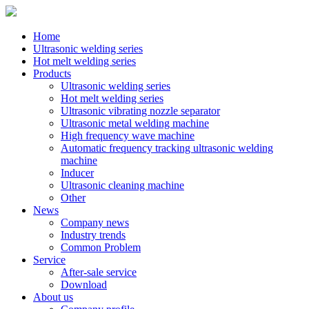
Home
Ultrasonic welding series
Hot melt welding series
Products
Ultrasonic welding series
Hot melt welding series
Ultrasonic vibrating nozzle separator
Ultrasonic metal welding machine
High frequency wave machine
Automatic frequency tracking ultrasonic welding
machine
Inducer
Ultrasonic cleaning machine
Other
News
Company news
Industry trends
Common Problem
Service
After-sale service
Download
About us