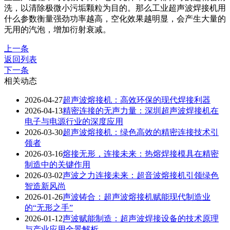
洗，以清除极微小污垢颗粒为目的。那么工业超声波焊接机用
什么参数衡量强劲功率越高，空化效果越明显，会产生大量的
无用的汽泡，增加衍射衰减。
上一条
返回列表
下一条
相关动态
2026-04-27
超声波熔接机：高效环保的现代焊接利器
2026-04-13
精密连接的无声力量：深圳超声波焊接机在
电子与电源行业的深度应用
2026-03-30
超声波熔接机：绿色高效的精密连接技术引
领者
2026-03-16
熔接无形，连接未来：热熔焊接模具在精密
制造中的关键作用
2026-03-02
声波之力连接未来：超音波熔接机引领绿色
智造新风尚
2026-01-26
声波铸合：超声波熔接机赋能现代制造业
的“无形之手”
2026-01-12
声波赋能制造：超声波焊接设备的技术原理
与产业应用全景解析