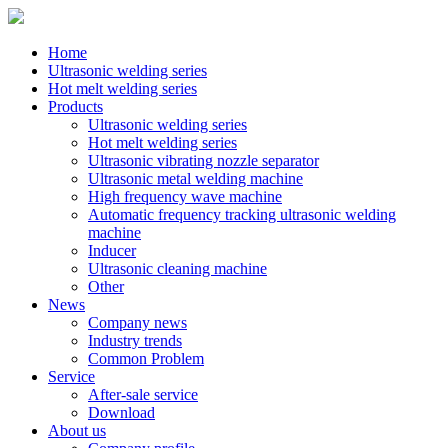
Home
Ultrasonic welding series
Hot melt welding series
Products
Ultrasonic welding series
Hot melt welding series
Ultrasonic vibrating nozzle separator
Ultrasonic metal welding machine
High frequency wave machine
Automatic frequency tracking ultrasonic welding
machine
Inducer
Ultrasonic cleaning machine
Other
News
Company news
Industry trends
Common Problem
Service
After-sale service
Download
About us