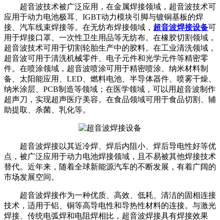
超音波技术被广泛应用，在金属焊接领域，超音波技术可
应用于动力电池极耳、IGBT动力模块引脚与镀铜基板的焊
接、汽车线束焊接等。在无纺布焊接领域，
超音波焊接设备
可
用于焊接口罩、一次性卫生用品等无纺布。在橡胶切割领域，
超音波技术可用于切割轮胎生产中的胶料。在工业清洗领域，
超音波可用于清洗机械零件、电子元件和光学元件等精密零
件。在喷涂领域，超音波喷涂可用于精密喷涂、纳米材料制
备、太阳能应用、LED、燃料电池、半导体器件、喷雾干燥、
纳米涂层、PCB制造等领域；在医学领域，可以用超音波制作
超声刀，实现超声医疗美容。在食品领域可用于食品切割、辅
助提取、杀菌、乳化等。
超音波焊接以其近冷焊、焊后内阻小、焊后导电性好等优
点，被广泛应用于动力电池焊接领域，且不易被其他焊接技术
替代。近年来，随着全球新能源汽车的不断发展，有着广阔的
市场发展空间。
超音波焊接作为一种优质、高效、低耗、清洁的固相连接
技术，适用于铝、铜等高导电性和导热性材料的连接。与激光
焊接、传统电弧焊和电阻焊相比，超音波焊接具有焊接效果