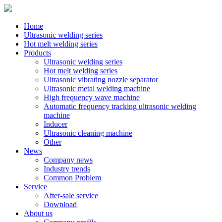
Home
Ultrasonic welding series
Hot melt welding series
Products
Ultrasonic welding series
Hot melt welding series
Ultrasonic vibrating nozzle separator
Ultrasonic metal welding machine
High frequency wave machine
Automatic frequency tracking ultrasonic welding
machine
Inducer
Ultrasonic cleaning machine
Other
News
Company news
Industry trends
Common Problem
Service
After-sale service
Download
About us