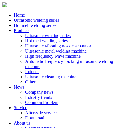
Home
Ultrasonic welding series
Hot melt welding series
Products
Ultrasonic welding series
Hot melt welding series
Ultrasonic vibrating nozzle separator
Ultrasonic metal welding machine
High frequency wave machine
Automatic frequency tracking ultrasonic welding
machine
Inducer
Ultrasonic cleaning machine
Other
News
Company news
Industry trends
Common Problem
Service
After-sale service
Download
About us