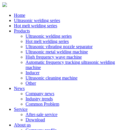
Home
Ultrasonic welding series
Hot melt welding series
Products
Ultrasonic welding series
Hot melt welding series
Ultrasonic vibrating nozzle separator
Ultrasonic metal welding machine
High frequency wave machine
Automatic frequency tracking ultrasonic welding
machine
Inducer
Ultrasonic cleaning machine
Other
News
Company news
Industry trends
Common Problem
Service
After-sale service
Download
About us