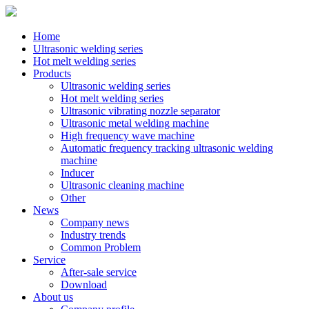
Home
Ultrasonic welding series
Hot melt welding series
Products
Ultrasonic welding series
Hot melt welding series
Ultrasonic vibrating nozzle separator
Ultrasonic metal welding machine
High frequency wave machine
Automatic frequency tracking ultrasonic welding
machine
Inducer
Ultrasonic cleaning machine
Other
News
Company news
Industry trends
Common Problem
Service
After-sale service
Download
About us