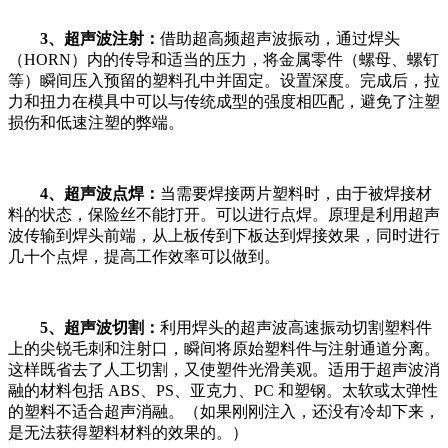
3、超声波注射：
借助超高频超声波振动，通过焊头
（HORN）内的传导和适当的压力，将金属零件（螺母、螺钉
等）瞬间压入预留的塑料孔中并固定。设置深度。完成后，拉
力和扭力在模具中可以与传统成型的强度相匹配，避免了注塑
损伤和低速注塑的弊端。
4、超声波点焊：
当需要焊接两片塑料时，由于被焊接材
料的状态，保险丝不能打开。可以进行点焊。原理是利用超声
波传输到焊头前端，从上板传到下板达到焊接效果，同时进行
几十个点焊，提高工作效率可以做到。
5、超声波切割：
利用焊头的超声波高速振动切割塑料件
上的尖锐毛刺和注射口，瞬间将原始塑料件与注射通道分离。
这样既省去了人工切割，又使塑件光滑美观。适用于超声波消
融的材料包括 ABS、PS、亚克力、PC 和塑钢。太软或太弹性
的塑料不适合超声消融。（如果刚刚注入，还没有冷却下来，
是无法获得塑料材料的效果的。）