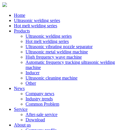
Home
Ultrasonic welding series
Hot melt welding series
Products
Ultrasonic welding series
Hot melt welding series
Ultrasonic vibrating nozzle separator
Ultrasonic metal welding machine
High frequency wave machine
Automatic frequency tracking ultrasonic welding
machine
Inducer
Ultrasonic cleaning machine
Other
News
Company news
Industry trends
Common Problem
Service
After-sale service
Download
About us