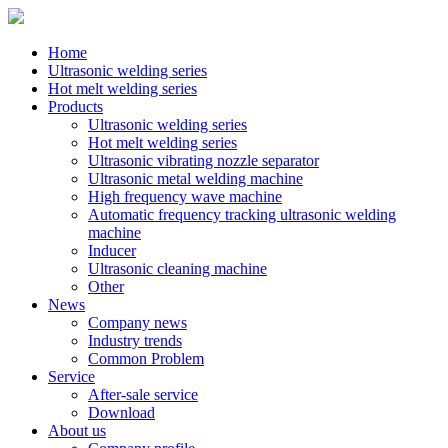
Home
Ultrasonic welding series
Hot melt welding series
Products
Ultrasonic welding series
Hot melt welding series
Ultrasonic vibrating nozzle separator
Ultrasonic metal welding machine
High frequency wave machine
Automatic frequency tracking ultrasonic welding
machine
Inducer
Ultrasonic cleaning machine
Other
News
Company news
Industry trends
Common Problem
Service
After-sale service
Download
About us