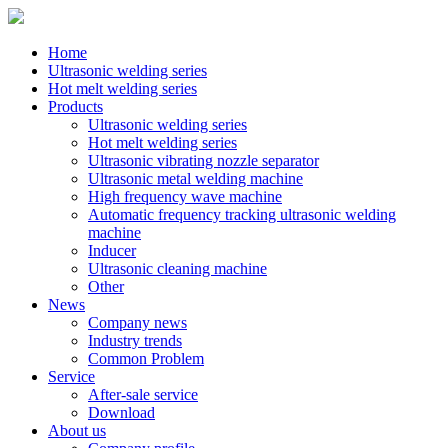
Home
Ultrasonic welding series
Hot melt welding series
Products
Ultrasonic welding series
Hot melt welding series
Ultrasonic vibrating nozzle separator
Ultrasonic metal welding machine
High frequency wave machine
Automatic frequency tracking ultrasonic welding
machine
Inducer
Ultrasonic cleaning machine
Other
News
Company news
Industry trends
Common Problem
Service
After-sale service
Download
About us