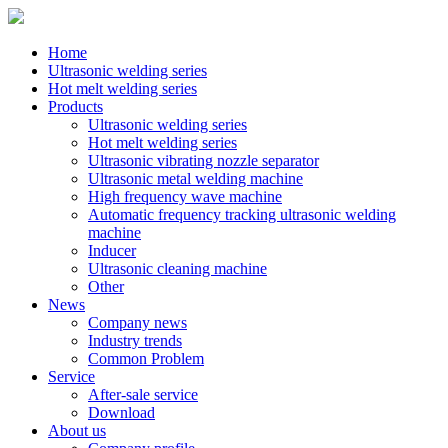
Home
Ultrasonic welding series
Hot melt welding series
Products
Ultrasonic welding series
Hot melt welding series
Ultrasonic vibrating nozzle separator
Ultrasonic metal welding machine
High frequency wave machine
Automatic frequency tracking ultrasonic welding
machine
Inducer
Ultrasonic cleaning machine
Other
News
Company news
Industry trends
Common Problem
Service
After-sale service
Download
About us