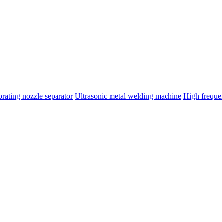
brating nozzle separator
Ultrasonic metal welding machine
High frequ