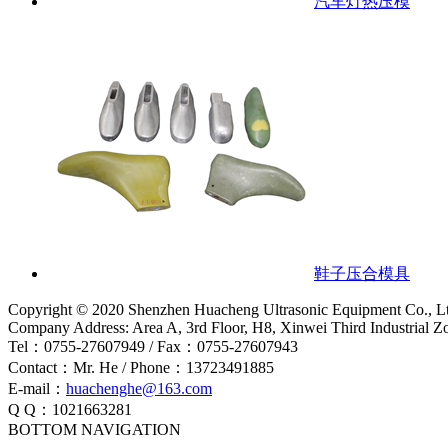
汽车灯热压模
鞋子压合模具
Copyright © 2020 Shenzhen Huacheng Ultrasonic Equipment Co., L
Company Address: Area A, 3rd Floor, H8, Xinwei Third Industrial 
Tel：0755-27607949 / Fax：0755-27607943
Contact：Mr. He / Phone：13723491885
E-mail：
huachenghe@163.com
Q Q：1021663281
BOTTOM NAVIGATION