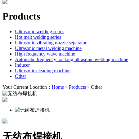
Products
Ultrasonic welding series
Hot melt welding series
Ultrasonic vibrating nozzle separator
Ultrasonic metal welding machine
High frequency wave machine
Automatic frequency tracking ultrasonic welding machine
Inducer
Ultrasonic cleaning machine
Other
Your Current Location：
Home
»
Products
»
Other
无纺布焊接机