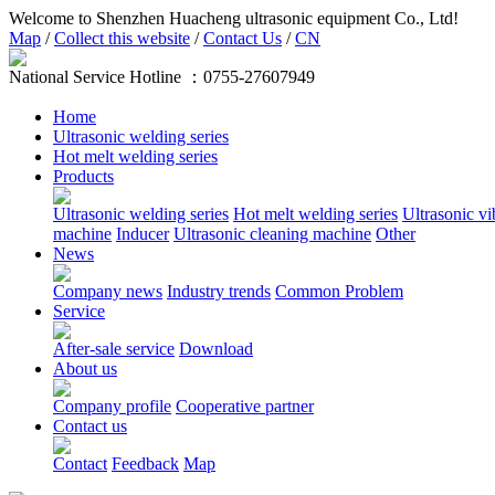
Welcome to Shenzhen Huacheng ultrasonic equipment Co., Ltd!
Map
/
Collect this website
/
Contact Us
/
CN
National Service Hotline ：
0755-27607949
Home
Ultrasonic welding series
Hot melt welding series
Products
Ultrasonic welding series
Hot melt welding series
Ultrasonic vi
machine
Inducer
Ultrasonic cleaning machine
Other
News
Company news
Industry trends
Common Problem
Service
After-sale service
Download
About us
Company profile
Cooperative partner
Contact us
Contact
Feedback
Map