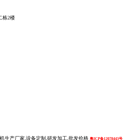
二栋2楼
机生产厂家,设备定制,研发加工,批发价格
粤ICP备12078443号