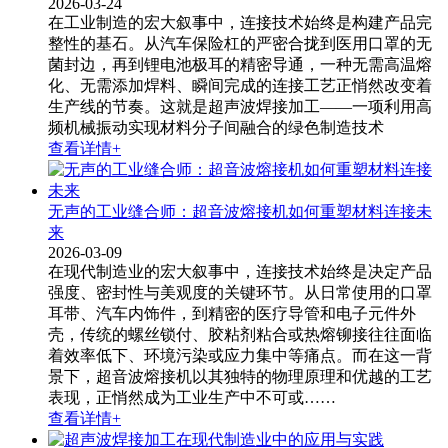
2026-03-24
在工业制造的宏大叙事中，连接技术始终是构建产品完
整性的基石。从汽车保险杠的严密合拢到医用口罩的无
菌封边，再到锂电池极耳的精密导通，一种无需高温熔
化、无需添加焊料、瞬间完成的连接工艺正悄然改变着
生产线的节奏。这就是超声波焊接加工​——一项利用高
频机械振动实现材料分子间融合的绿色制造技术
查看详情+
无声的工业缝合师：超音波熔接机如何重塑材料连接未
来
2026-03-09
在现代制造业的宏大叙事中，连接技术始终是决定产品
强度、密封性与美观度的关键环节。从日常使用的口罩
耳带、汽车内饰件，到精密的医疗导管和电子元件外
壳，传统的螺丝锁付、胶粘剂粘合或热熔铆接往往面临
着效率低下、环境污染或应力集中等痛点。而在这一背
景下，超音波熔接机​以其独特的物理原理和优越的工艺
表现，正悄然成为工业生产中不可或……
查看详情+