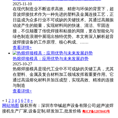
2025-11-10
在现代制造业不断追求高效、精密与环保的背景下，超
音波焊接技术作为一种先进的塑料及金属连接工艺，正
日益成为众多行业不可或缺的关键技术。其通过高频振
动波产生的能量，实现材料间的快速、清洁、牢固连
接，不仅颠覆了传统焊接和粘接的局限，更在智能化与
绿色制造浪潮中展现出独特优势。本文将深入解析超音
波焊接设备​的工作原理、核心构成、……
查看详情+
热熔焊接模具：应用优势与未来发展趋势
2025-10-27
热熔焊接模具​是现代工业中不可或缺的关键工具，尤其
在塑料、金属及复合材料加工领域发挥着重要作用。它
通过高温熔化材料并加压成型，实现高效、精准的连接
与制造
查看详情+
«
1
2
3
4
5
6
7
8
»
网站地图
版权所有：深圳市华铖超声设备有限公司|超声波焊
接机生产厂家,设备定制,研发加工,批发价格
粤ICP备12078443号