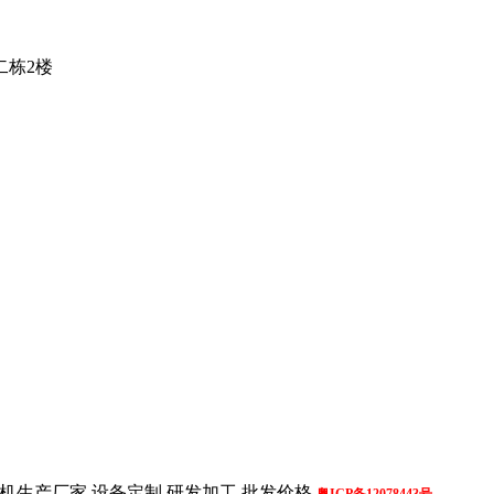
二栋2楼
机生产厂家,设备定制,研发加工,批发价格