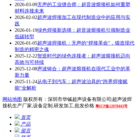
2026-03-09
无声的工业缝合师：超音波熔接机如何重塑
材料连接未来
2026-02-02
超声波焊接加工在现代制造业中的应用与实
践
2026-01-19
绿色焊接新选择：超音波熔接机引领制造业
低碳转型
2026-01-05
超声波焊接机：无声的“焊接革命”，锻造现代
制造的精密之魂
2025-12-22
智造时代的绿色连接者：超声波熔接机迈向
高效与可持续
2025-12-08
声波铸合：超声波熔接机在现代工业中的革
新力量
2025-11-24
从电子到汽车：超声波治具的“跨界焊接赋
能”全解析
网站地图
版权所有：深圳市华铖超声设备有限公司|超声波焊
接机生产厂家,设备定制,研发加工,批发价格
粤ICP备12078443号
首页
产品
留言