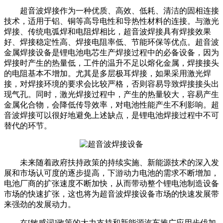
超音波焊接作为一种优质、高效、低耗、清洁的固相连接
技术，适用于铝、铜等高导电性和导热性材料的连接。与激光
焊接、传统电弧焊和电阻焊相比，超音波焊接具有焊接效果
好、焊接稳定性高、焊接电阻率低、节能环保等优点。超音波
金属焊接设备是锂电池电芯生产焊接过程中的必备设备，因为
焊接时产生的热量低，工件的温升不足以熔化金属，焊接接头
的电阻基本不增加。尤其是多层极耳焊接，如果采用激光焊
接，对焊接环境的要求会比较严格，否则容易导致焊接接头出
现气孔。同时，激光焊接过程中，产生的热量较大，容易产生
金属化合物，会降低传导效率，对电池性能产生不利影响。超
音波焊接可以很好地避免上述缺点，是锂电池焊接过程中不可
替代的环节。
未来随着政府扶持政策的持续实施、新能源技术的深入发
展和市场认可度的逐步提高，下游动力电池的需求不断增加，
电池厂商的扩张速度不断加快，从而带动整个锂电池制造设备
市场的快速扩张，这也将为超音波焊接设备市场的快速发展带
来强劲的发展动力。
在[敏感词]政策的大力支持和新能源汽车推广应用步伐加