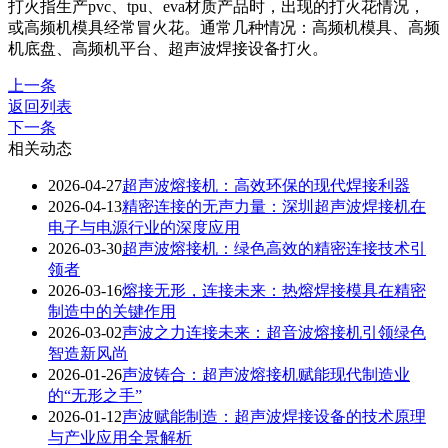
打火指生产pvc、tpu、eva材质产品时，出现的打火花情况，
或高频机模具经常冒火花。通常几种情况：高频机模具、高频
机底盘、高频机平台、超声波焊接设备打火。
上一条
返回列表
下一条
相关动态
2026-04-27
超声波熔接机：高效环保的现代焊接利器
2026-04-13
精密连接的无声力量：深圳超声波焊接机在
电子与电源行业的深度应用
2026-03-30
超声波熔接机：绿色高效的精密连接技术引
领者
2026-03-16
熔接无形，连接未来：热熔焊接模具在精密
制造中的关键作用
2026-03-02
声波之力连接未来：超音波熔接机引领绿色
智造新风尚
2026-01-26
声波铸合：超声波熔接机赋能现代制造业
的“无形之手”
2026-01-12
声波赋能制造：超声波焊接设备的技术原理
与产业应用全景解析