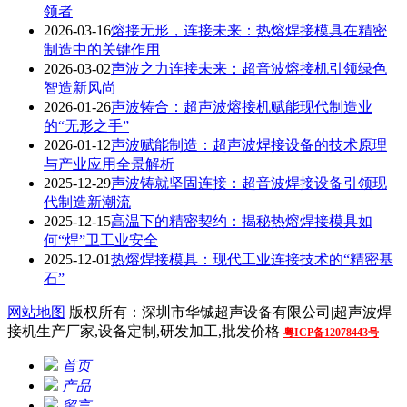
领者
2026-03-16
熔接无形，连接未来：热熔焊接模具在精密
制造中的关键作用
2026-03-02
声波之力连接未来：超音波熔接机引领绿色
智造新风尚
2026-01-26
声波铸合：超声波熔接机赋能现代制造业
的“无形之手”
2026-01-12
声波赋能制造：超声波焊接设备的技术原理
与产业应用全景解析
2025-12-29
声波铸就坚固连接：超音波焊接设备引领现
代制造新潮流
2025-12-15
高温下的精密契约：揭秘热熔焊接模具如
何“焊”卫工业安全
2025-12-01
热熔焊接模具：现代工业连接技术的“精密基
石”
网站地图
版权所有：深圳市华铖超声设备有限公司|超声波焊
接机生产厂家,设备定制,研发加工,批发价格
粤ICP备12078443号
首页
产品
留言