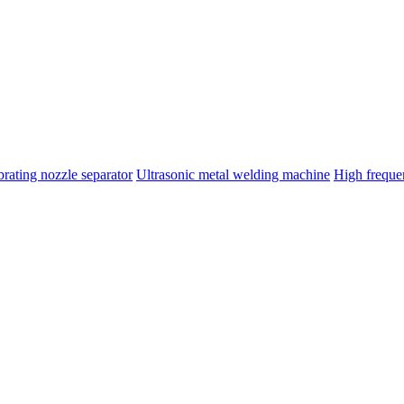
brating nozzle separator
Ultrasonic metal welding machine
High frequ