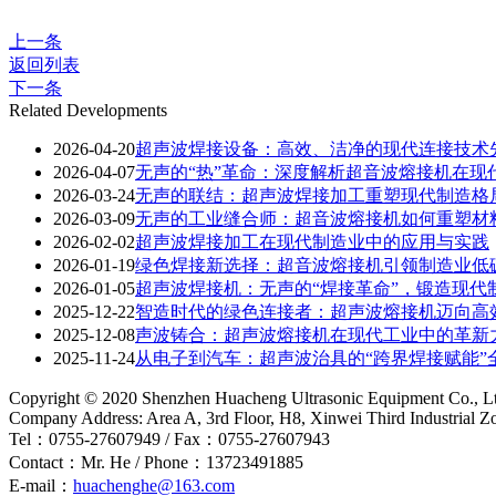
上一条
返回列表
下一条
Related Developments
2026-04-20
超声波焊接设备：高效、洁净的现代连接技术
2026-04-07
无声的“热”革命：深度解析超音波熔接机在现
2026-03-24
无声的联结：超声波焊接加工重塑现代制造格
2026-03-09
无声的工业缝合师：超音波熔接机如何重塑材
2026-02-02
超声波焊接加工在现代制造业中的应用与实践
2026-01-19
绿色焊接新选择：超音波熔接机引领制造业低
2026-01-05
超声波焊接机：无声的“焊接革命”，锻造现代
2025-12-22
智造时代的绿色连接者：超声波熔接机迈向高
2025-12-08
声波铸合：超声波熔接机在现代工业中的革新
2025-11-24
从电子到汽车：超声波治具的“跨界焊接赋能”
Copyright © 2020 Shenzhen Huacheng Ultrasonic Equipment Co., L
Company Address: Area A, 3rd Floor, H8, Xinwei Third Industrial 
Tel：0755-27607949 / Fax：0755-27607943
Contact：Mr. He / Phone：13723491885
E-mail：
huachenghe@163.com