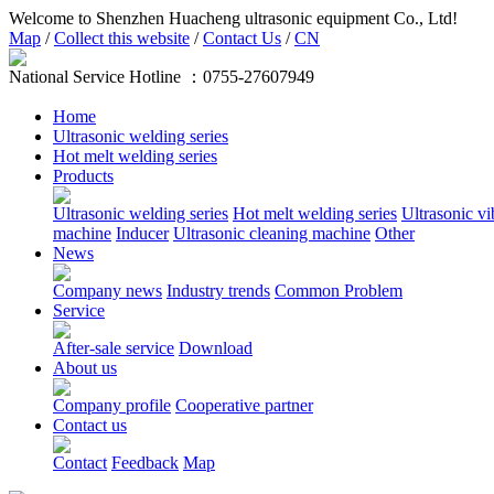
Welcome to Shenzhen Huacheng ultrasonic equipment Co., Ltd!
Map
/
Collect this website
/
Contact Us
/
CN
National Service Hotline ：
0755-27607949
Home
Ultrasonic welding series
Hot melt welding series
Products
Ultrasonic welding series
Hot melt welding series
Ultrasonic vi
machine
Inducer
Ultrasonic cleaning machine
Other
News
Company news
Industry trends
Common Problem
Service
After-sale service
Download
About us
Company profile
Cooperative partner
Contact us
Contact
Feedback
Map