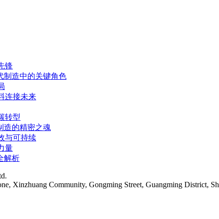
先锋
代制造中的关键角色
局
料连接未来
碳转型
制造的精密之魂
效与可持续
力量
全解析
td.
Zone, Xinzhuang Community, Gongming Street, Guangming District, S