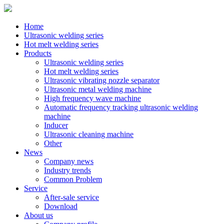
Home
Ultrasonic welding series
Hot melt welding series
Products
Ultrasonic welding series
Hot melt welding series
Ultrasonic vibrating nozzle separator
Ultrasonic metal welding machine
High frequency wave machine
Automatic frequency tracking ultrasonic welding
machine
Inducer
Ultrasonic cleaning machine
Other
News
Company news
Industry trends
Common Problem
Service
After-sale service
Download
About us