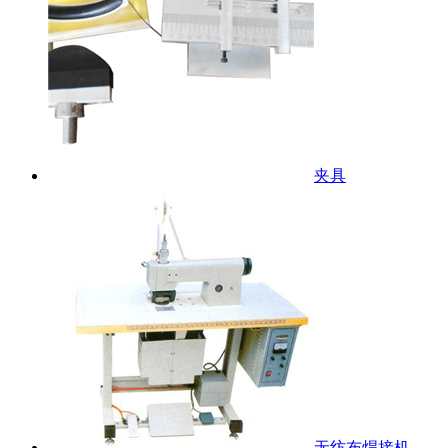
夹具
无纺布焊接机