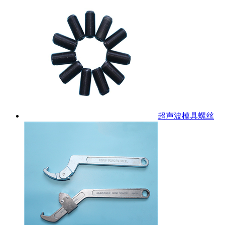
超声波模具螺丝