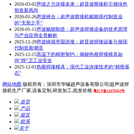
2026-03-02
声波之力连接未来：超音波熔接机引领绿色
智造新风尚
2026-01-26
声波铸合：超声波熔接机赋能现代制造业
的“无形之手”
2026-01-12
声波赋能制造：超声波焊接设备的技术原理
与产业应用全景解析
2025-12-29
声波铸就坚固连接：超音波焊接设备引领现
代制造新潮流
2025-12-15
高温下的精密契约：揭秘热熔焊接模具如
何“焊”卫工业安全
2025-12-01
热熔焊接模具：现代工业连接技术的“精密基
石”
网站地图
版权所有：深圳市华铖超声设备有限公司|超声波焊
接机生产厂家,设备定制,研发加工,批发价格
粤ICP备12078443号
首页
产品
留言
联系
关于