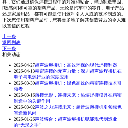
具，它们通过确保焊接过程中的对准和粘合，帮助制造坚固、
[敏感词]和可靠的塑料产品。无论是汽车中的零件、电子产品
还是家居用品，都有可能是使用这种引人入胜的技术制造的。
下次您使用塑料产品时，您将更多地了解其创造背后的令人难
以置信的过程！
上一条
返回列表
下一条
相关动态
2026-04-27
超声波熔接机：高效环保的现代焊接利器
2026-04-13
精密连接的无声力量：深圳超声波焊接机在
电子与电源行业的深度应用
2026-03-30
超声波熔接机：绿色高效的精密连接技术引
领者
2026-03-16
熔接无形，连接未来：热熔焊接模具在精密
制造中的关键作用
2026-03-02
声波之力连接未来：超音波熔接机引领绿色
智造新风尚
2026-01-26
声波铸合：超声波熔接机赋能现代制造业
的“无形之手”