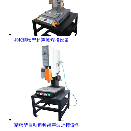
40K精密型超声波焊接设备
精密型自动追频超声波焊接设备