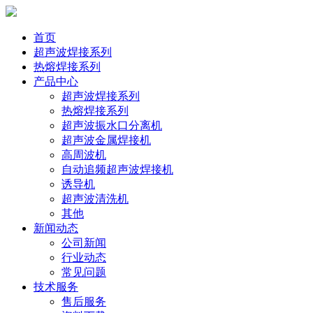
首页
超声波焊接系列
热熔焊接系列
产品中心
超声波焊接系列
热熔焊接系列
超声波振水口分离机
超声波金属焊接机
高周波机
自动追频超声波焊接机
诱导机
超声波清洗机
其他
新闻动态
公司新闻
行业动态
常见问题
技术服务
售后服务